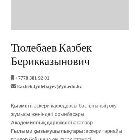
Тюлебаев Казбек
Берикказынович
+7778 381 92 01
kazbek.tyulebayev@yu.edu.kz
Қызметі:
әскери кафедрасы бастығының оқу
жұмысы жөніндегі орынбасары
Академиялық дәрежесі:
бакалавр
Ғылыми қызығушылықтары:
әскери-арнайы
пәндер бойынша оқыту әдістемесі