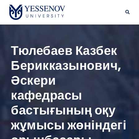
Тюлебаев Казбек
Берикказынович,
Әскери
кафедрасы
бастығының оқу
жұмысы жөніндегі